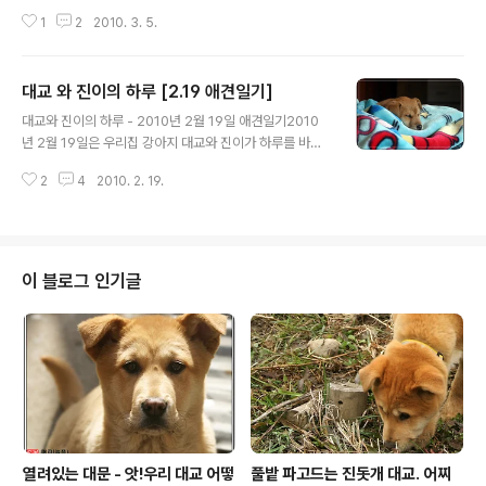
1. 대교 멀미 없애기 2. 기본훈련 시키기 1. 대교 멀미 없애기 여러가지로 멀미
1
2
2010. 3. 5.
없애기의 방법을 설명해 주셨지만 일부러 장거리 주행 해 보기는 어려우니 일단
자주 차에 태우면서 적응 시키기로 마음 먹었습니다. 그 방법으로, 이틀에 한번
딸아이 학교 데려다 주기... 대교 차태우기 훈련에 왜 딸아이 학교 데려다 주기냐
대교 와 진이의 하루 [2.19 애견일기]
구요? 차로 이동시 굉장히 가까운 거리지만 딸아이 예림양과 친구 차로 태워다
글 내용
주면서 대교 동승시킨답니다. 불과 왕복 10분도 안되지만 그 사이에도 멀미로
대교와 진이의 하루 - 2010년 2월 19일 애견일기2010
인하여 흘리는 침의 양이 상당합니다. 딸아이 예림양 매일 태워다 주기로 약속
년 2월 19일은 우리집 강아지 대교와 진이가 하루를 바쁘
했는데 하..
게 보냈습니다. 아침먹고 , 목욕하고 , 딸아이 병원가는데
2
4
2010. 2. 19.
따라가고 , 집앞 원성천에 산책 다녀오고 , 다녀와서 둘의
서열싸움인지 싸우다 대교 다리에서 피나고 흑흑... ㅠ.ㅠ 2
주만의 목욕과 낮잠한달에 한번정도 목욕을 시키려고 생각
을 했는데 몇일간 내린 비와 어제까지 온 눈 덕분(?)에 대교
와 진의 상태가 말이 아닌상태~ 날씨를 보니 햇볕이 잘 나
이 블로그 인기글
길래 지난번 목욕이후 12일만에 목욕을 감행했습니다. 아
내가 담요위에 오른 대교에의 머리와 등을 살살 쓰다듬어
주니 금방 잠이 들었습니다. 자는 모습은 누구를 보든 참 예
쁘다는 생각을 합니다. 딸아이 자는 모습 , 아내의 자는 모
습을 보면서 느..
열려있는 대문 - 앗!우리 대교 어떻
풀밭 파고드는 진돗개 대교. 어찌