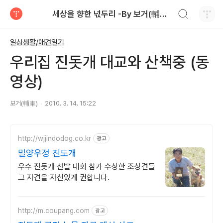
검색하기
세상을 향한 넋두리 -By 보거(輔車)
티스토리
일상생활/애견일기
우리집 진돗개 대교와 산책중 (동
영상)
보거(輔車)
2010. 3. 14. 15:22
http://wjjindodog.co.kr
광고
밀양우정 진도개
우수 진돗개 선발 대회 참가 수상한 조상견들
그 자견을 자신있게 권합니다.
http://m.coupang.com
광고