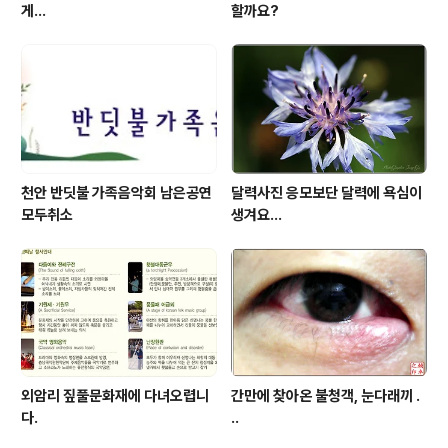
게...
할까요?
천안 반딧불 가족음악회 남은공연
달력사진 응모보단 달력에 욕심이
모두취소
생겨요...
외암리 짚풀문화재에 다녀오렵니
간만에 찾아온 불청객, 눈다래끼 .
다.
..