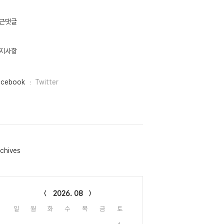
근댓글
지사항
acebook
Twitter
chives
lendar
2026. 08
일
월
화
수
목
금
토