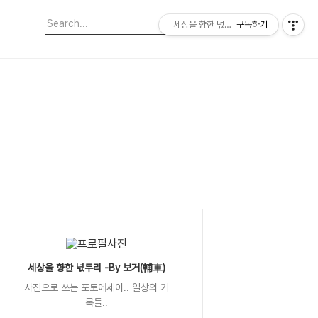
세상을 향한 넋두리 -By 보거(輔車)
구독하기
세상을 향한 넋두리 -By 보거(輔車)
사진으로 쓰는 포토에세이.. 일상의 기
록들..