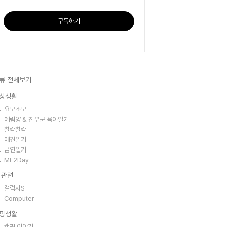
구독하기
류 전체보기
상생활
요모조모
예림양 & 진우군 육아일기
찰칵찰칵
애견일기
금연일기
ME2Day
T 관련
갤럭시S
Computer
핑생활
캠핑 이야기