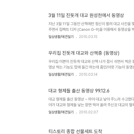
산책하시는 분들이 많습니다. 그래서 최대한 깔끔하게 치우
게끔 하는 자리에는 혹시모를 오해를 방지하기 위해 다른 
곤 합니다. ~ . 산책 준비를 하다가 정말 반가운 Daum 까
3월 11일 진돗개 대교 원성천에서 동영상
기님이신 친구의 바다님께서 전화를 주셨습니다. 반가운 마
나가려니 아내가 이미 아침을 먹인 상황~~~ 다행히 정비하
지난 3월 11일 그동안 산책에만 정신이 팔려 대교 사진을
을..
주면서 컴팩트 디카 (Canon G-9)을 이용해서 동영상
습을 보면서 항상 행복감을 느낍니다. 아빠 대동이와 , 엄
일상생활/애견일기
2010.03.15
합니다. 대교의 아빠 대동이의 모습을 보면 늠름함이.... 대
을.... 대교의 형제들 (대주 , 대박, 대한, 대명)이 커가
모습도 함께 올려볼 요량입니다. 물론 견주의 허가를 득하고 
우리집 진돗개 대교와 산책중 (동영상)
우리집 이쁜이 진돗개 대교와 산책 나가 잠시 쉬면서 찍은 동
영상 찍는 기능도 맘에 들긴 하는데 줌인/아웃 기능이 동영
디카가 아닌 디캠을 사야 하겠지만 그래도 가끔 찍어보면서 
일상생활/애견일기
2010.03.14
하다 찍은 동영상
대교 형제들 출산 동영상 99.12.6
대교 형제들 출산 동영상 ~ 마야 대교 낳아 주느라 수고했다
야가 대교와 형제들 낳는 장면 찍어 올려 주신것 대교의 혈
그 게시물에 함께 합니다.
일상생활/애견일기
2010.02.07
티스토리 종합 선물세트 도착