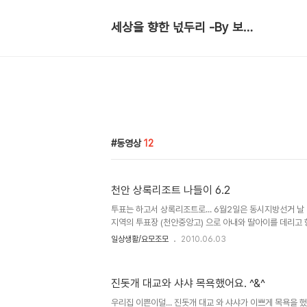
세상을 향한 넋두리 -By 보거(輔車)
동영상
12
천안 상록리조트 나들이 6.2
투표는 하고서 상록리조트로... 6월2일은 동시지방선거 날
지역의 투표장 (천안중앙고) 으로 아내와 딸아이를 데리고 
투표장으로 갔을때는 길게 늘어선 줄을 볼 수 있었지만 요즘
일상생활/요모조모
2010.06.03
다. 씁쓸함을 느껴본다. 필자 조차도 솔직히 누군가가 좋아서
에 드는 사람 하나 없는 것이 사실이다. 하지만 그 중에서도
선을 막기위해서 한표를 던진 것이다. 그렇게 투표를하고 
진돗개 대교와 샤샤 목욕했어요. ^&^
아하는 가족이 긴기산 아무것도 못한것이 미안해 잠시 짬
다녀오기로 했다. 오랜만의 나들이 기뻐하는 가족들... 오
우리집 이쁜이덜... 진돗개 대교 와 샤샤가 이쁘게 목욕을