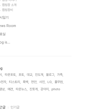
캠핑장 소개
캠핑장비
시일기
ews Room
료실
og is...
ag
시,
타운포토,
포토,
대교,
진도개,
블로그,
가족,
G전자,
티스토리,
흑백,
천안,
사진,
LG,
풀무원,
영상,
애견,
타운뉴스,
진돗개,
강아지,
photo,
근글
인기글