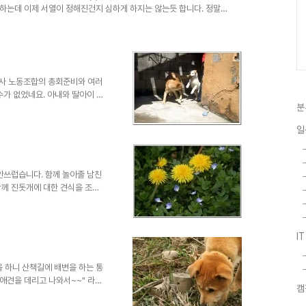
하는데 이제 서열이 정해진건지 심하게 하지는 않는듯 합니다. 정말
지 않을까 걱정이 되기도 합니다. 얼마 지나지 않으면 샤샤의 덩치가
서열바뀔까봐 미리 괴롭히는건지 원... 암튼 목욕후 이녀석들 거실에서 털
의 버티컬형 캠코더를 하나 구매할까 생각중이랍니다. 요녀석들과 이
 정말 쉬운일이 아니네요...
회사 노동조합의 총회준비와 여러
수가 없었네요. 아내와 딸아이 예
분
도 시켜주고 , 놀아도 주고 해야
하기 전에 잠시 카메라 들고 사
일
 동영상도 없고... 그냥 모두 지
식도 전할겸... 이전 견주분들도
 오면서 간단한 검진도 할겸 ,
에 갔다가 대교의 피부병..
안쓰럽습니다. 함께 놀아줄 남친
함께 진돗개에 대한 견식을 조금
오늘도 대교를 데리고 밖으로 나갔
. ~~~ 어김없이 원성천으로
주 작은 꽃이 피어있고 민들레도
I
 지켜 보기도 좋았답니다. 비록
한 모습입니다. 혼자서도 열심히
영상
을 하니 산책길에 배변을 하는 통
"애견을 데리고 나와서~~" 라는
캠
 하천으로 공사를 마친 하천이라