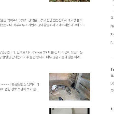
려 노력하고 대교를 풀어놓고 놀
개들의 변이 보여도 함께 치워주
페 "한국의 개 진돗개" 까페의 지
음에 한참을 통화하고 나서 산책
택
천 구간을 지나 흙 길에서 배변
 몇일간 찍어주지 못해서 산책은 미루고 집앞 원성천에서 대교랑 놀아
을 찍었습니다. 하루하루 커가면서 많이 활발해지고 예뻐지는 대교의 모
N
마 마야의 모습을 보고는 앞으로의 대교 모습이 더욱더 기대가 되기도
자
교 데려오던날 본 대교의 엄마 마야의 모습은... 그 도도함 자체인것
는 모습도 너무나도 보기 좋답니다. 한번 쯤 대교의 부모와 형제들 생활하는
Bl
퍼 올 예정..
영상입니다. 컴팩트 디카 Canon G9 다른 건 다 마음에 드는데 동
상 촬영땐 안되는게 아주 불편 합니다. 너무 많은 기능과 질을 바라면
재미있기는 합니다. 2010년 3월 14일 대교와 유량동 쪽으로 산책
T
택
L
.~~~~ [늘픔]윤한정 님께서 마
육에 관한 정보 보관차 보거 블로
동
최
최
근