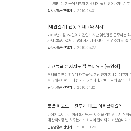
공원..
돋보입니다. 가끔씩 깨깽깨깽 소리에 놀라 뛰어나가보기도 
심하다 싶지 않으면 그냥 두긴 하는데 왠지 샤샤 소심해 지
일상생활/애견일기
2010.06.01
더 커질텐데 그때 대교가 어찌 감당할지.... 이녀석 그때 
말리면서 놀고있는 모습의 동영상과 함께합니다. 작티 모델
제 태어날 우리 터울이 찍어주려구요..~~ 허나 동영상 편집
[애견일기] 진돗개 대교와 샤샤
2010년 5월 26일의 애견일기 지난 몇일간은 근무하는 
가지 일들이 겹쳐 대교와 샤샤에게 제대로 신경조차 써 줄 
림양이 항상 신경을 쓰긴 하지만요.. 목욕도 시켜주고 , 산책
일상생활/애견일기
2010.05.27
하는데 하나도 못한것이 미안해서 정기총회 행사장으로 이동
진 몇장과 동영상을 찍어 봤습니다. 마음에 드는 사진도 없고,
워 버릴까 하다가 블로그만이 아닌 까페에 대교와 샤샤의 소
대교늘픔 혼자서도 잘 놀아요~ [동영상]
궁금하실 듯 싶어 올려 봅니다. 월초에 샤샤를 입식하여 데려
다니는 동물병원에 의사선생님께 자랑도 할겸 해서 동물병원
우리집 이쁜이 진돗개 대교늘픔! 항상 혼자 지내는 대교가 
을 구해줘야 하는데 쉽지가 않습니다. 선배님들의 조언과 
키우면서 구해봐야 할 것 같습니다. 2010년 4월 12일 
일상생활/애견일기
2010.04.12
습니다. ~ 몇일간 사진을 찍지도 못했기에 카메라 둘러메고
~~~ 이제 봄은 봄이네요. 원성천에도 이름은 모르지만 아
활짝 피었네요. ~ 구름이 많이 낀 날씨라 대교 노는 모습을
풀밭 파고드는 진돗개 대교. 어찌할까요?
혼자 지내고 있지만 항상 밝은 모습 보여주는 대교의 기특
뛰어 댕기는 대교(늘픔) 추가 1) 대교 차렷자세만 자른 동
아침에 일어나니 아침 8시쯤.~~ 아침을 먹이고 나서 산책
에 산책도중 변 치우는게 또하나의 일이 되어 버렸습니다. 
소리 듣기도 싫고 지저분한 하천에서 시민들을 위한 생태형
일상생활/애견일기
2010.03.23