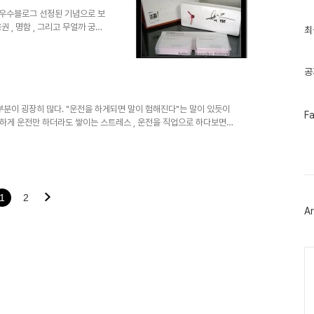
글
 우수블로그 선정된 기념으로 보
과
 , 명함 , 그리고 무얼까 궁금
인
최
 도자기로 만든 hand made
기
글
다. 못 받으신 분들을 위한 염
게 품목과 함께 주의멘트가 씌여 있
공
취급주의 딱지를 붙였을까 했었는데
진 도자기 제품이기에 붙여진
계 보호를 위한 또한번의 포장..
분이 굉장히 많다. "운전을 하게되면 말이 험해진다"는 말이 있듯이
페
F
하게 운전만 하더라도 쌓이는 스트레스 , 운전을 직업으로 하다보면
이
스
 잠시잠깐의 운전만 하는 운전자들에 비해 몇배는 족히 될꺼라고 생각
북
스트레스를 받고 해소하는 방법도 차이가 있다. 웹또는 손님들과 대화도
트
손님에게 풀었는가? 라는 생각을 들게 만드는 경우도 있다. 양측의 입
위
을 순 없다. 만약 그렇다면 이러한 ..
터
플
1
2
러
Ar
그
인
Ca